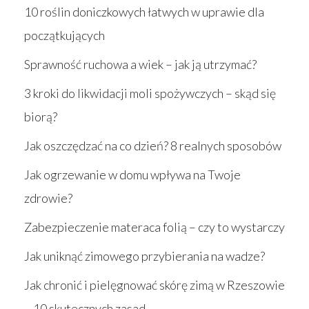
10 roślin doniczkowych łatwych w uprawie dla
początkujących
Sprawność ruchowa a wiek – jak ją utrzymać?
3 kroki do likwidacji moli spożywczych – skąd się
biorą?
Jak oszczędzać na co dzień? 8 realnych sposobów
Jak ogrzewanie w domu wpływa na Twoje
zdrowie?
Zabezpieczenie materaca folią – czy to wystarczy
Jak uniknąć zimowego przybierania na wadze?
Jak chronić i pielęgnować skórę zimą w Rzeszowie
– 10 skutecznych zasad