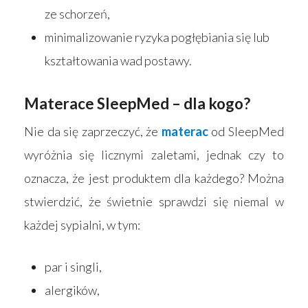
ze schorzeń,
Wyszukiwarka sk
Materace
minimalizowanie ryzyka pogłębiania się lub
Blog
Łóżka
kształtowania wad postawy.
Kontakt
Akcesoria
Materace SleepMed – dla kogo?
Nie da się zaprzeczyć, że
materac
od SleepMed
wyróżnia się licznymi zaletami, jednak czy to
oznacza, że jest produktem dla każdego? Można
stwierdzić, że świetnie sprawdzi się niemal w
każdej sypialni, w tym:
par i singli,
alergików,